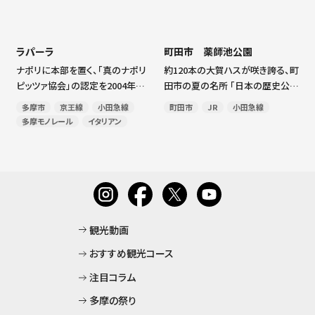
[…]
お
プ
ラパーラ
町田市 薬師池公園
ナポリに本部を置く、「真のナポリ
約120本の大賀ハスが咲き誇る、町
お
ピッツァ協会」の認定を2004年に、
田市の夏の名所 「日本の歴史公園
いち早く取得。塩やトマトなどの食
100選」に選出された町田市・薬師
多摩市
京王線
小田急線
町田市
JR
小田急線
材も店主が現地に赴き、厳選して
池公園。公園の名前にもなってい
多摩モノレール
イタリアン
います。また、店内の装飾なども、
る薬師池は園内中心にあり、1982
南イタリアで買い付けたものや手
年に「新東京百景」、98年に「東京
作りのテーブルなどでお迎えい
都指定名勝」に指定され […]
[…]
観光動画
おすすめ観光コース
注目コラム
多摩の祭り