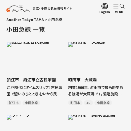
東京・多摩の観光情報サイト
English
Another Tokyo TAMA
>
小田急線
ト
小田急線 一覧
観
お
観
多
多
狛江市 狛江市立古民家園
町田市 大蔵湯
四
江戸時代にタイムスリップ！古民家
創業1966年。町田市で最も歴史あ
園で憩いのひととき むいから民家
る銭湯が大蔵湯です。温浴施設と
ア
園は、狛江市内に残されていた江
してはもちろん、近隣住民のコミュ
狛江市
小田急線
町田市
JR
小田急線
戸時代の古民家を移築復元し、年
ニティの場として愛されてきた大
観
中行事の展示や体験教室を行って
蔵湯は、創業からちょうど50年にあ
多
います。「むいから」とは、古民家の
たる2016年にリニューアル。大き
屋根に使う麦わらのこと。駅から徒
な瓦屋根と頭上高くそびえる […]
A