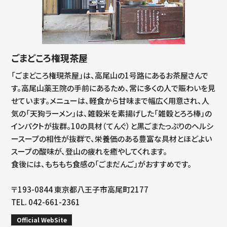
ごまどころ権現茶屋
「ごまどころ権現茶屋」は、高尾山の1号路にあるお茶屋さんで
す。高尾山薬王院の手前にあるため、常に多くの人で賑わいを見
せています。メニューは、軽食から甘味まで幅広く用意され、人
気の「天狗ラーメン」は、雑穀米を素揚げした「雑穀とろろ棒」の
インパクトが抜群。10の具材（てんぐ）と黒ごまたっぷりのヘルシ
ースープの相性が抜群で、栄養価のある豊富な具材とほどよい
スープの酸味が、登山の疲れを癒やしてくれます。
食後には、もちもち食感の「ごまだんご」がおすすめです。
〒193-0844 東京都八王子市高尾町2177
TEL. 042-661-2361
Official WebSite