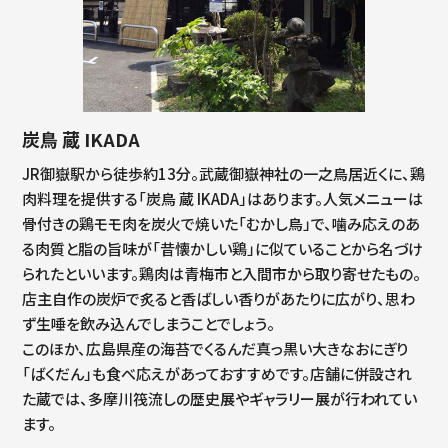
炭鳥 蔵 IKADA
JR御嶽駅から徒歩約13分。武蔵御嶽神社の一之鳥居近くに、鶏
肉料理を提供する「炭鳥 蔵 IKADA」はあります。人気メニューは
骨付きの鶏モモ肉を炭火で焼いた「むかし鳥」で、噛み応えのあ
る肉質と脂の旨味が「昔懐かしい鶏」に似ていることから名づけ
られたといいます。鶏肉は青梅市と入間市から取り寄せたもの。
店主自作の炭炉で炙ると香ばしい香りがあたりに広がり、思わ
ず生唾を飲み込んでしまうことでしょう。
このほか、広島県産の海苔でくるんだ真っ黒い大きなおにぎり
「ばくだん」も食べ応えがあっておすすめです。店舗に併設され
た蔵では、多摩川筏流しの歴史展やギャラリー展が行われてい
ます。