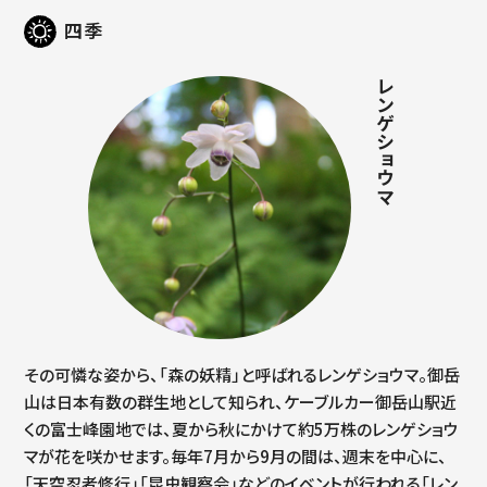
四季
レンゲショウマ
その可憐な姿から、「森の妖精」と呼ばれるレンゲショウマ。御岳
山は日本有数の群生地として知られ、ケーブルカー御岳山駅近
くの富士峰園地では、夏から秋にかけて約5万株のレンゲショウ
マが花を咲かせます。毎年7月から9月の間は、週末を中心に、
「天空忍者修行」「昆虫観察会」などのイベントが行われる「レン