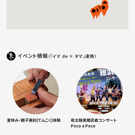
イベント情報
（『イマ de × タマ』連携）
夏休み・親子篆刻(てんこく)体験
和太鼓衆雅武者コンサート
Poco a Poco