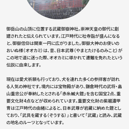
お
プ
御岳山の山頂に位置する武蔵御嶽神社。崇神天皇の御代に創
お
建されたと伝えられています。江戸時代に社寺詣が盛んになる
と、御嶽信仰は関東一円に広がりました。御嶽大神のお使いの
おいぬ様（オオカミ）は、昔、日本武尊（やまとたけるのみこと）が
この地で道に迷った際、オオカミに導かれて遭難を免れたという
伝説に由来します。
現在は愛犬祈願も行っており、犬を連れた多くの参拝客が訪れ
る人気の神社です。境内には宝物殿があり、鎌倉時代の武将・畠
山重忠公が奉納したとされる「赤糸縅大鎧」を含む国宝2点、重
要文化財4点などが収められています。重要文化財の紫裾濃甲
冑は江戸時代の由緒によると、日本武尊が岩藏に納めた鎧とし
ており、「武具を蔵する（ぞうする）」と書いて「武蔵」と読み、武蔵
の地名のルーツとなっています。