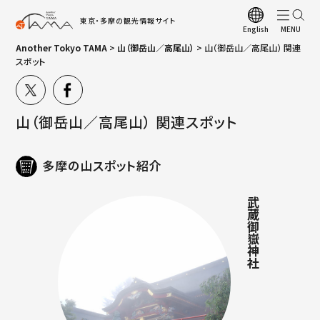
東京・多摩の観光情報サイト
English
Another Tokyo TAMA
>
山（御岳山／高尾山）
>
山（御岳山／高尾山） 関連
ト
スポット
観
お
山（御岳山／高尾山） 関連スポット
観
多
多摩の山スポット紹介
多
武蔵御嶽神社
四
ア
観
多
A