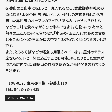
御岳山の登山中にちょっと一息入れるなら、武蔵御嶽神社の参
道にある「山楽茶屋 古狸山」へ。大正時代の建物を残した落ち
着いた雰囲気のオープンカフェで、「あんみつ」や「わらびもち」
などの甘味を食べながらひと休みできます。名物は、水あめと
熱々の玉こんにゃくを合わせた「水あめ・玉こん」。水あめの甘さ
と玉こんにゃくの塩気が口の中で合わさって、くせになるおいしさ
です。
また、とろろそばなどの軽食も用意されています。屋外のテラス
席ならペットと一緒に過ごすことも可能。ゆったりとした空気が
流れる店内では、御岳山の自然を眺めながら時間を忘れてくつ
ろげます。
〒198-0175 東京都青梅市御岳山119
TEL. 0428-78-8439
Official WebSite