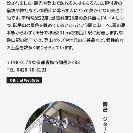
設されました。観光や登山で訪れる人はもちろん、山頂付近の
宿坊や神社など、御岳山に暮らす人にとって欠かせない交通手
段です。平均勾配22度、最高斜度25度の急斜面にドキドキしつ
つ、御岳山の景色を眺めているとあっという間に山上へ。麓の滝
本駅からわずか6分で標高831ｍの御岳山駅に到着します。御
岳山駅の売店では、登山グッズや地元の工芸品など、個性的な
お土産を数多く取りそろえています。
〒198-0174 東京都青梅市御岳2-483
TEL. 0428-78-8121
Official WebSite
御岳ビジターセンター