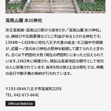
高尾山麓 氷川神社
京王高尾線・高尾山口駅から徒歩1分。「高尾山麓 氷川神社」
は、縁結びや五穀豊穣などにご利益があるとされる神社です。
1394年～1428年に地元八王子片倉の城主・大江備中守師親
が、武蔵一ノ宮の氷川神社の祭神を勧請して建てられたと言わ
れ、古くは下椚田村大牧（現在の椚田町）にあったと伝えられて
います。1662年に再建され、現在は高尾地区の鎮守として地元
の人に崇敬されています。毎年8月の第3土日の祭礼では、神輿
の巡行や獅子舞の奉納が行われています。
〒193-0844 八王子市高尾町2258
TEL. 042-673-6641
Official WebSite