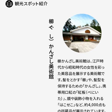
観光スポット紹介
櫛（くし）かんざし美術館
櫛かんざし美術館は、江戸時
代から昭和時代の女性を彩っ
た美容品を展示する美術館で
す。髪をとかす「櫛」や、髪型を
保持するための「かんざし」、携
帯用口紅の「紅板（べにい
た）」、鏡や装飾小物を入れる
「はこせこ」など、約4,000点も
の所蔵品が展示されています。