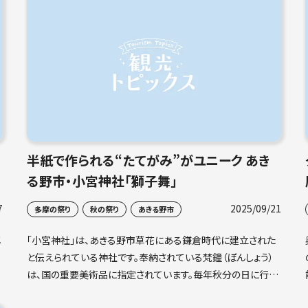
威勢の良い掛け声や手締め手拍子や拍子木の音が響き、年の
瀬の風物詩として知られています。今回は年の瀬に
半紙で作られる“たてがみ”がユニーク あき
る野市・小宮神社「獅子舞」
7
2025/09/21
多摩の祭り
秋の祭り
あきる野市
メ
「小宮神社」は、あきる野市草花にある鎌倉時代に建立された
と伝えられている神社です。奉納されている梵鐘（ぼんしょう）
は、国の重要美術品に指定されています。毎年秋分の日に行わ
。
れる小宮神社の例祭日では、「三匹獅子舞」が奉納されます。こ