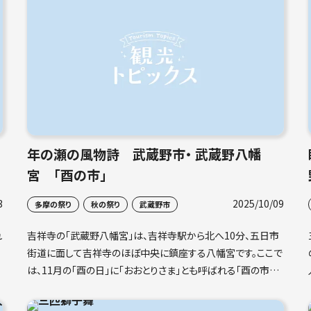
年の瀬の風物詩 武蔵野市・ 武蔵野八幡
宮 「酉の市」
3
2025/10/09
多摩の祭り
秋の祭り
武蔵野市
れ
吉祥寺の「武蔵野八幡宮」は、吉祥寺駅から北へ10分、五日市
」
街道に面して吉祥寺のほぼ中央に鎮座する八幡宮です。ここで
は、11月の「酉の日」に「おおとりさま」とも呼ばれる「酉の市」が
作
立ちます。「おおとり」は大鳥、鷲、大鷲などの漢字が充てられま
すが、この日には、縁起物の「熊手」（くまで）を売る露店が出て、