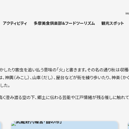
in
アクティビティ
多摩美食倶楽部＆フードツーリズム
観光スポット
乾かしたり害虫を追い払う意味の「火」と書きます。その名の通り秋は収
、神輿（みこし）、山車（だし）、屋台などが街を練り歩いたり、神楽（かぐ
した。
高く澄み渡る空の下、郷土に伝わる芸能や江戸情緒が残る催しに触れて