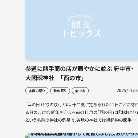
参道に熊手商の店が賑やかに並ぶ 府中市・
大國魂神社 「酉の市」
2025/11/0
多摩の祭り
秋の祭り
府中市
「酉の日（とりのひ）」とは、十二支に定められた12日ごとに訪
る日のことで、新年を迎える前の11月の「酉の日」は「おおとり
という名前の神社の例祭で、各地の神社では縁起物の熊手を
売る店が出て賑わいます。その起源は江戸時代に、農民が豊
に感謝し鶏を奉納したことに始まるともいわれています。