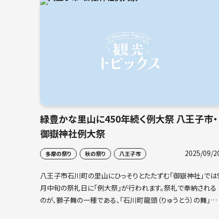
緑豊かな里山に450年続く例大祭 八王子市・
御嶽神社例大祭
2025/09/2
多摩の祭り
秋の祭り
八王子市
八王子市石川町の里山にひっそりとたたずむ「御嶽神社」では
月中旬の祭礼日に「例大祭」が行われます。祭礼で奉納される
のが、獅子舞の一種である、「石川町龍頭（りゅうとう）の舞」で
す。土曜日と日曜との二日間、「御嶽神社」と「西蓮寺」の二か