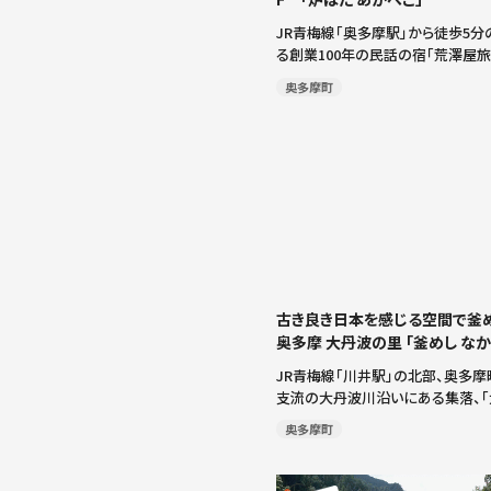
JR青梅線「奥多摩駅」から徒歩5分
る創業100年の民話の宿「荒澤屋旅
に、奥多摩に行った際はぜひ行き
奥多摩町
あかべこ」があります。 「奥多摩や
「炭火焼」「手作り豆乳胡麻豆腐」「あ
古き良き日本を感じる空間で釜
奥多摩 大丹波の里 「釜めし なか
JR青梅線「川井駅」の北部、奥多
支流の大丹波川沿いにある集落、「
る人気の釜めし店。きのこ、山菜お
奥多摩町
の釜めしに水たき、漬物、刺身コン
一品がついた「釜めしセット」のほ
[…]