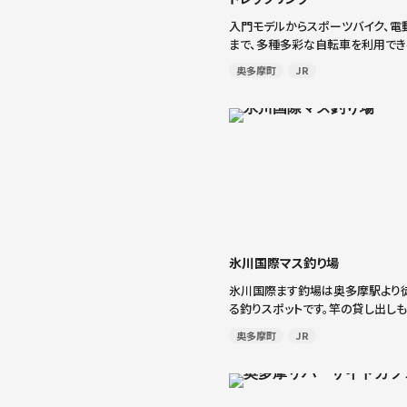
入門モデルからスポーツバイク、電
まで、多種多彩な自転車を利用でき
リング」。奥多摩～青梅間のパワー
奥多摩町
JR
刹をのんびりと巡る約20キロのダ
本格的なヒルクライムなど、個性的
[…]
氷川国際マス釣り場
氷川国際ます釣場は奥多摩駅より
る釣りスポットです。竿の貸し出し
ので手ぶらで訪れても大丈夫。「近く
奥多摩町
JR
安全」をモットーに、お子様からお
りを安全に楽しめます。屋外バーベ
[…]