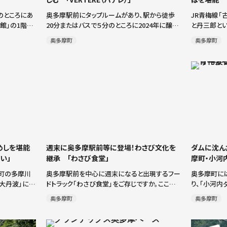
のところにあ
奥多摩駅前にタップルームがあり、駅から徒歩
JR青梅線「
館」の1階
20分またはバスで５分のところに2024年に醸造
と丹三郎と
たい「炉ばた
所を移転オープンした、今やクラフトビール文化
てられた古民
奥多摩町
奥多摩町
まめの刺身」
を牽引する存在のクラフトビールメーカーです。
んの専門店
わび […]
開業から11年で約200種、年間18万ℓを […]
内には大きな
めしを堪能
週末に奥多摩駅前等に登場！わさび文化を
ダムに沈ん
い」
継承 「わさび食堂」
摩町・小河
摩町の多摩川
奥多摩駅前を中心に週末になると出現するフー
奥多摩町に
大丹波」にあ
ドトラック「わさび食堂」をご存じですか。ここで
り、「小河内
こわ、うなぎ
提供される「わさび丼」が「おいしい」と話題を集
河内村」に
奥多摩町
奥多摩町
ニャク、甘味
めています。運営するのは「江戸時代から続く伝
て受け継が
か、季節限定
統的なわさび栽培を継承して守りたい」と20
されています
[…]
に […]