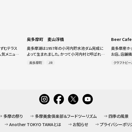
奥多摩町 麦山浮橋
Beer Caf
ずむテラス
奥多摩湖は1957年の小河内貯水池ダム完成に
奥多摩産ホ
人気メニュー
よって生まれました。かつて小河内村と呼ばれて
お店。店舗
ケーノ」。濃
いた一帯は、いまでは東京都の貴重な水源とな
えます。「自
奥多摩町
JR
クラフトビー
レとわさびソ
り、周囲約45Kmの人造湖では、春は桜、夏は新
りはむ奥多
京 […]
緑、秋は紅葉、冬は雪化粧と、年間を通じて豊か
フードメニュー
[…]
多摩の祭り
多摩美食俱楽部＆フードツーリズム
四季の風景
Another TOKYO TAMAとは
お知らせ
プライバシーポリ