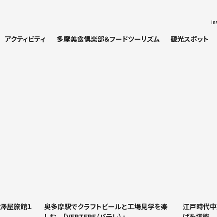
in
アクティビティ
多摩美食倶楽部＆フードツーリズム
観光スポット
荒澤屋旅館１
奥多摩駅でクラフトビールと工場見学を楽
江戸時代中
しむ 「VERTERE（バテレ）」
ばを堪能 「