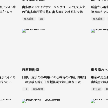
動アシスト車
奥多摩のドライブやツーリングコースとして人気
新宿から電
る「トレック
の「奥多摩周遊道路」。奥多摩町と檜原村を結ぶ
特長のキャン
スポットと名
19.7kmの都道です。奥多摩湖が織り成す雄大な
ゆるキャンパ
奥多摩町
JR
奥多摩町
ウンヒルに、
自然美と、人々の営みが残る市街地を遠くに望
にレイアウト
なコース・プ
むことができます。 近年、東京国体や地元自 […]
も可能。近
[…]
日原鍾乳洞
奥多摩わさ
徒歩5分にあ
日原川支流の小川谷にある神秘の洞窟。関東随
東京の奥座
も行っている
一の規模を誇る日原鍾乳洞では荘厳な白衣観
山城屋では
て、広くて、
音や、巨大なカエルを思わせるガマ岩など、幻想
わさび漬けを
JR
奥多摩町
お土産
年寄りまで釣
的な景観を楽しむことができます。なかでもみご
持つ、こだ
キューも併設
とな石筍・石柱の数々が乱立する新洞部分は別
び漬けはお
世界のよ […]
わさび漬 […