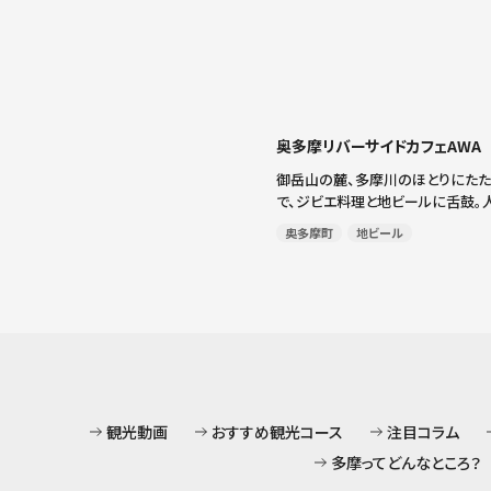
奥多摩リバーサイドカフェAWA
御岳山の麓、多摩川のほとりにたた
で、ジビエ料理と地ビールに舌鼓。
は自家製のローストビーフ丼「ボル
奥多摩町
地ビール
厚なお肉の旨味を、オリジナルのタ
ースが引き立てます。 〒198-0102 東
観光動画
おすすめ観光コース
注目コラム
多摩ってどんなところ？