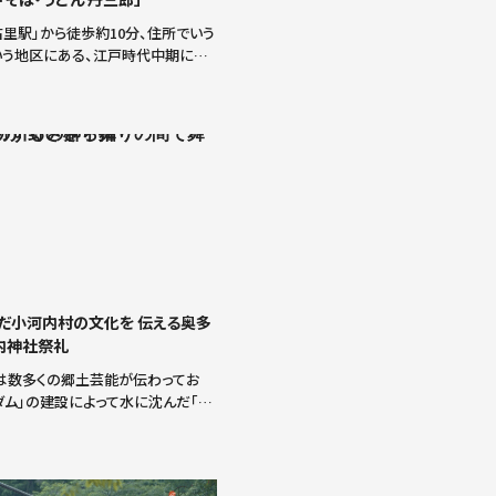
古里駅」から徒歩約10分、住所でいう
いう地区にある、江戸時代中期に建
家をリノベーションした「そば・うど
」。藁ぶき屋根の大きな門が目印。店
梁があり、寒くなると入り口で […]
だ小河内村の文化を 伝える奥多
内神社祭礼
は数多くの郷土芸能が伝わってお
ダム」の建設によって水に沈んだ「小
伝わっていた郷土芸能も村民によっ
れ、9月の「小河内神社祭礼」に奉納
。ここでは、この「小河内神社祭礼」