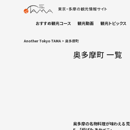
東京・多摩の観光情報サイト
おすすめ観光コース
観光動画
観光トピックス
Another Tokyo TAMA
>
奥多摩町
奥多摩町 一覧
奥多摩の名物料理が味わえる 
F 「炉ばた あかべこ」