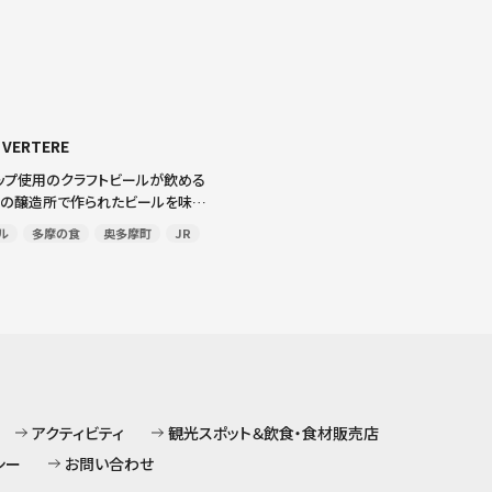
e VERTERE
ップ使用のクラフトビールが飲める
隣の醸造所で作られたビールを味わ
家製ビールのオニオンリング」や「と
ル
多摩の食
奥多摩町
JR
摩産わさび醬油添え」などの充実の
も。 〒198-0212 東京都西 […]
アクティビティ
観光スポット＆飲食・食材販売店
シー
お問い合わせ