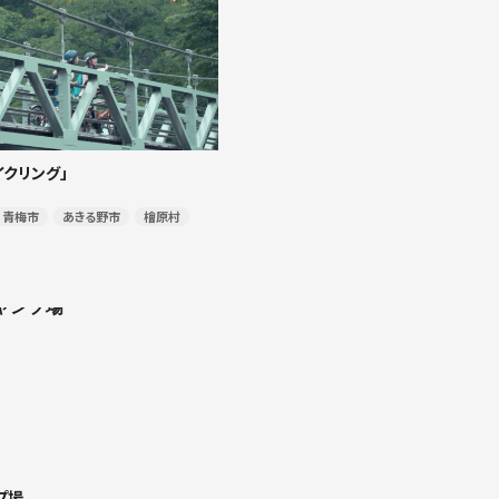
イクリング」
青梅市
あきる野市
檜原村
プ場