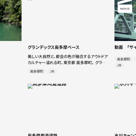
グランデックス奥多摩ベース
動画 「サ
美しい大自然と、都会の色が融合するアウトドア
奥多摩町
カルチャー溢れる町。東京都 奥多摩町。 グラン
JR
デックス奥多摩ベースでは、自然の流れに身を
奥多摩町
JR
任せるキャニオニング、御岳渓谷に流れる多摩
川でラフティングツアーを開催。 そして新たに始
[…]
奥多摩周遊道路
氷川キャン