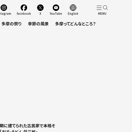
stagram
facebook
X
YouTube
English
多摩の祭り
季節の風景
多摩ってどんなところ？
期に建てられた古民家で本格そ
そば・うどん 丹三郎」