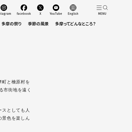
stagram
facebook
X
YouTube
English
多摩の祭り
季節の風景
多摩ってどんなところ？
摩町と檜原村を
残る市街地を遠く
ースとしても人
の景色を楽しん