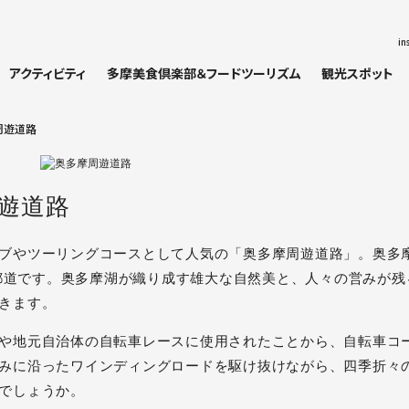
in
アクティビティ
多摩美食倶楽部＆フードツーリズム
観光スポット
周遊道路
遊道路
ブやツーリングコースとして人気の「奥多摩周遊道路」。奥多
mの都道です。奥多摩湖が織り成す雄大な自然美と、人々の営みが
きます。
や地元自治体の自転車レースに使用されたことから、自転車コ
みに沿ったワインディングロードを駆け抜けながら、四季折々
でしょうか。