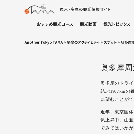
東京・多摩の観光情報サイト
おすすめ観光コース
観光動画
観光トピックス
Another Tokyo TAMA
>
多摩のアクティビティ
>
スポット
>
奥多摩
奥多摩周
奥多摩のドライ
結ぶ19.7k
に望むことがで
近年、東京国体
気上昇中。山並
でみてはいかが