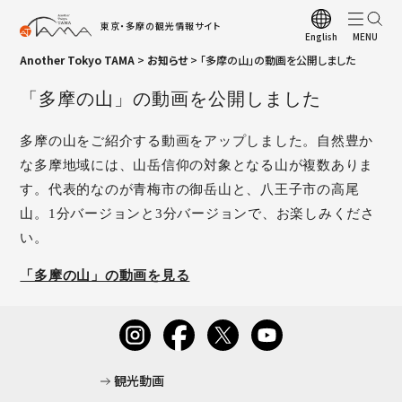
東京・多摩の観光情報サイト
English
Another Tokyo TAMA
>
お知らせ
>
「多摩の山」の動画を公開しました
ト
「多摩の山」の動画を公開しました
観
お
多摩の山をご紹介する動画をアップしました。自然豊か
な多摩地域には、山岳信仰の対象となる山が複数ありま
観
す。代表的なのが青梅市の御岳山と、八王子市の高尾
多
山。1分バージョンと3分バージョンで、お楽しみくださ
多
い。
四
「多摩の山」の動画を見る
ア
観
多
観光動画
A