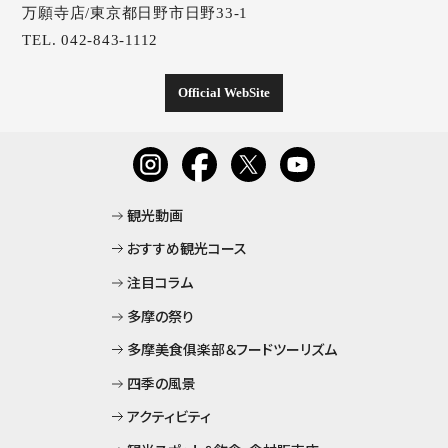
万願寺店/東京都日野市日野33-1
お
TEL. 042-843-1112
プ
Official WebSite
お
観光動画
おすすめ観光コース
注目コラム
多摩の祭り
多摩美食俱楽部＆フードツーリズム
四季の風景
アクティビティ