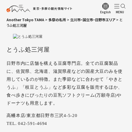
東京・多摩の観光情報サイト
English
Another Tokyo TAMA
>
多摩の名所
>
立川市・国立市・日野市エリア
>
と
ト
うふ処三河屋
観
お
とうふ処三河屋
観
日野市内に店舗を構える豆腐専門店。全ての豆腐製品
多
に、佐賀県、北海道、滋賀県産などの国産大豆のみを使
多
用しているのが特徴。また季節などに合わせて「やきと
うふ」「枝豆とうふ」など多彩な豆腐を販売するほか、
四
食べ歩きにぴったりの豆乳ソフトクリーム(万願寺店)や
ア
ドーナツも用意します。
観
高幡本店/東京都日野市三沢4-5-20
多
TEL. 042-591-4694
A