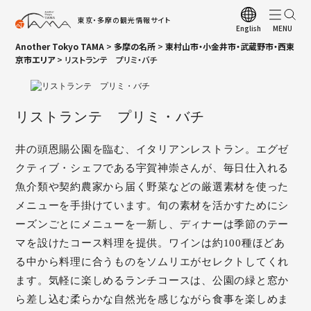
東京・多摩の観光情報サイト
English
Another Tokyo TAMA
>
多摩の名所
>
東村山市・小金井市・武蔵野市・西東
ト
京市エリア
>
リストランテ プリミ・バチ
観
お
リストランテ プリミ・バチ
観
井の頭恩賜公園を臨む、イタリアンレストラン。エグゼ
多
クティブ・シェフである宇賀神崇さんが、毎日仕入れる
多
魚介類や契約農家から届く野菜などの厳選素材を使った
メニューを手掛けています。旬の素材を活かすためにシ
四
ーズンごとにメニューを一新し、ディナーは季節のテー
ア
マを設けたコース料理を提供。ワインは約100種ほどあ
観
る中から料理に合うものをソムリエがセレクトしてくれ
ます。気軽に楽しめるランチコースは、公園の緑と窓か
多
ら差し込む柔らかな自然光を感じながら食事を楽しめま
A