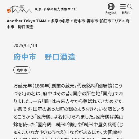
東京・多摩の観光情報サイト
English
Another Tokyo TAMA
>
多摩の名所
>
府中市・調布市・狛江市エリア
>
府
ト
中市 野口酒造
観
2025/01/14
お
府中市 野口酒造
観
多
府中市
多
万延元年（1860年）創業の蔵元。代表銘柄「國府鶴（こう
四
づる）」の名は、府中はその昔、国庁の所在地「国府」であ
りました。一方「鶴」は古来人々から尊ばれてきためでた
ア
い鳥です。国府のあった町の鶴のようなきれいな酒という
観
ところから「國府鶴」は名付けられました。國府鶴は美山
錦を使った「國府鶴 純米吟醸」や「純米中屋久兵衛（じ
多
ゅんまいなかやきゅうべえ）」などがあるほか、大國魂神
A