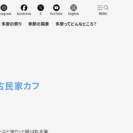
stagram
facebook
X
YouTube
English
多摩の祭り
季節の風景
多摩ってどんなところ？
」
古民家カフ
かぶと造り」と呼ばれる茅