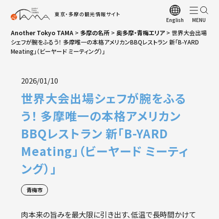
東京・多摩の観光情報サイト
English
Another Tokyo TAMA
>
多摩の名所
>
奥多摩・青梅エリア
>
世界大会出場
ト
シェフが腕をふるう！ 多摩唯一の本格アメリカンBBQレストラン 新「B-YARD
Meating」（ビーヤード ミーティング）」
観
お
2026/01/10
観
世界大会出場シェフが腕をふる
多
う！ 多摩唯一の本格アメリカン
多
BBQレストラン 新「B-YARD
四
Meating」（ビーヤード ミーティ
ア
ング）」
観
青梅市
多
肉本来の旨みを最大限に引き出す、低温で長時間かけて
A