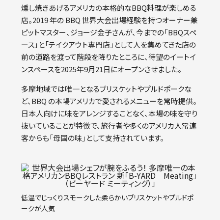
燻し焼きあげるアメリカの本格的なBBQ料理が楽しめる
お
店。2019 年の BBQ 世界大会出場経験を持つオーナー兼
ピットマスター、ジョージ金子さんが、今までの「BBQスペ
プ
ース」と「テイクアウト専門店」として人を集めてきた店の
お
前の道路を渡って階段を降りたところに、待望のイートイ
ンスペースを2025年9月21日にオープンさせました。
多摩地域では唯一となるブリスケットやプルドポークな
ど、BBQ の本場アメリカで愛されるメニューを常時提供。
日本人向けに味をアレンジすることなく、本場の味を守り
抜いていることが特徴で、旅行者や多くのアメリカ人常連
客からも「母国の味」として支持されています。
低温でじっくりスモークした柔らかいブリスケットやプルドポ
ークが人気